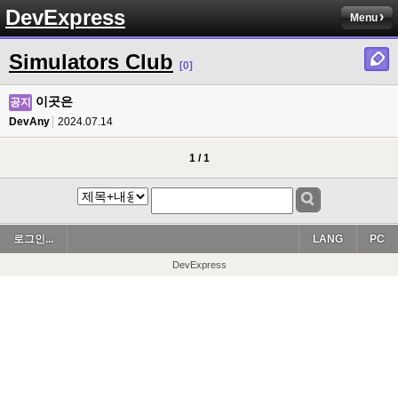
DevExpress
Menu
Simulators Club
[0]
이곳은
공지
DevAny
2024.07.14
1 / 1
로그인...
LANG
PC
DevExpress