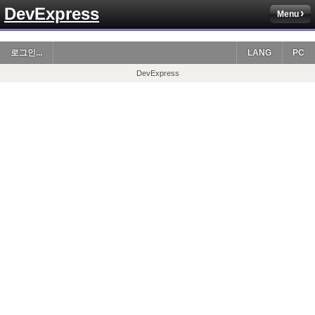
DevExpress
Menu
로그인...
LANG
PC
DevExpress