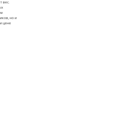
т вес.
ых
ым
иков, но и
 и цене