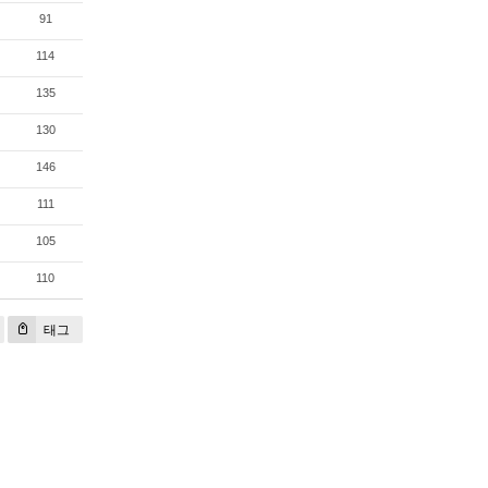
91
114
135
130
146
111
105
110
태그