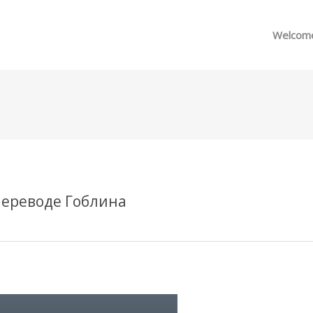
메뉴 건너뛰기
Welcom
переводе Гоблина