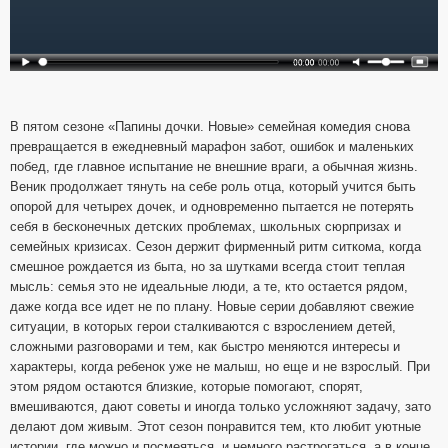
В пятом сезоне «Папины дочки. Новые» семейная комедия снова
превращается в ежедневный марафон забот, ошибок и маленьких
побед, где главное испытание не внешние враги, а обычная жизнь.
Веник продолжает тянуть на себе роль отца, который учится быть
опорой для четырех дочек, и одновременно пытается не потерять
себя в бесконечных детских проблемах, школьных сюрпризах и
семейных кризисах. Сезон держит фирменный ритм ситкома, когда
смешное рождается из быта, но за шутками всегда стоит теплая
мысль: семья это не идеальные люди, а те, кто остается рядом,
даже когда все идет не по плану. Новые серии добавляют свежие
ситуации, в которых герои сталкиваются с взрослением детей,
сложными разговорами и тем, как быстро меняются интересы и
характеры, когда ребенок уже не малыш, но еще и не взрослый. При
этом рядом остаются близкие, которые помогают, спорят,
вмешиваются, дают советы и иногда только усложняют задачу, зато
делают дом живым. Этот сезон понравится тем, кто любит уютные
истории, где можно и посмеяться, и немного растрогаться, а в конце