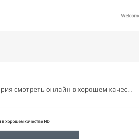
메뉴 건너뛰기
Welcom
Великолепная пятёрка 7 сезон 89 серия смотреть онлайн в хорошем качестве HD
н в хорошем качестве HD