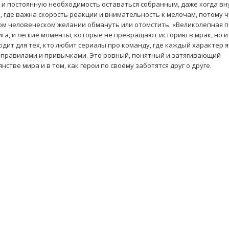
 и постоянную необходимость оставаться собранным, даже когда вн
, где важна скорость реакции и внимательность к мелочам, потому 
стом человеческом желании обмануть или отомстить. «Великолепная 
ига, и легкие моменты, которые не превращают историю в мрак, но и
ит для тех, кто любит сериалы про команду, где каждый характер я
 правилами и привычками. Это ровный, понятный и затягивающий
стве мира и в том, как герои по своему заботятся друг о друге.