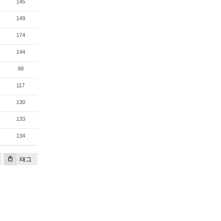
145
149
174
144
88
117
130
133
134
태그