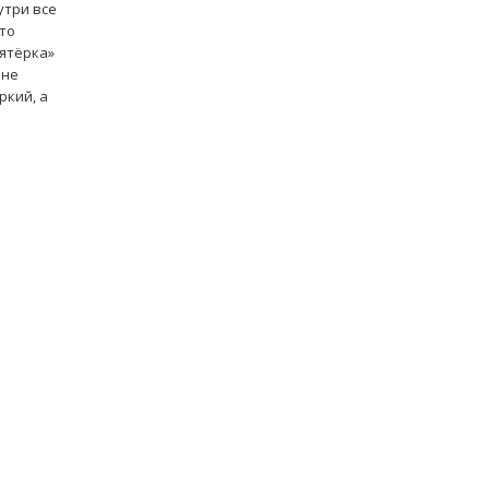
утри все
что
пятёрка»
 не
ркий, а