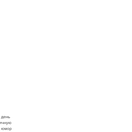
 день
личную
, юмор