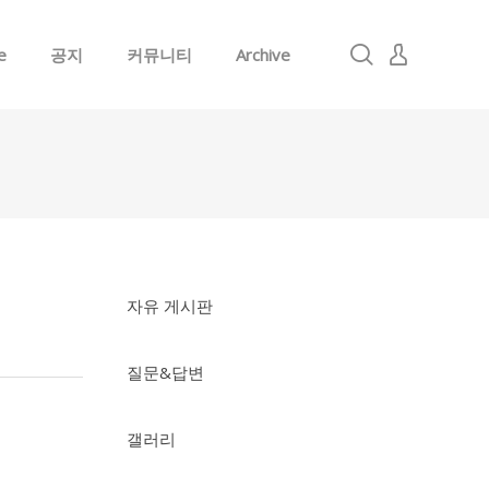
e
공지
커뮤니티
Archive
로그인
회원가입
자유 게시판
질문&답변
갤러리