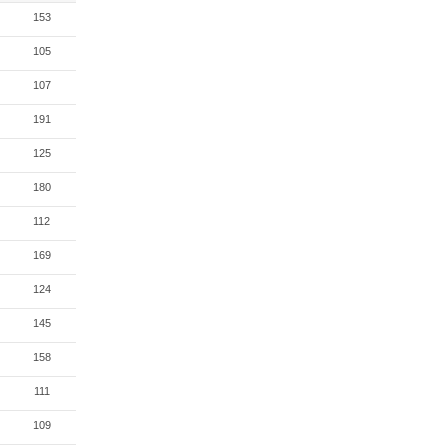
153
105
107
191
125
180
112
169
124
145
158
111
109