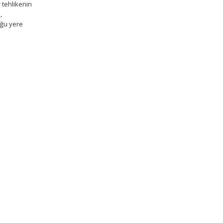
 tehlikenin
,
uğu yere