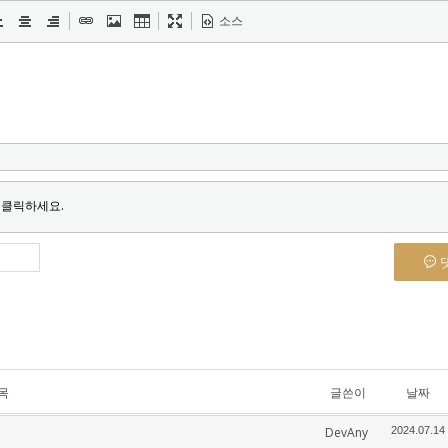
소스
 클릭하세요.
목
글쓴이
날짜
DevAny
2024.07.14