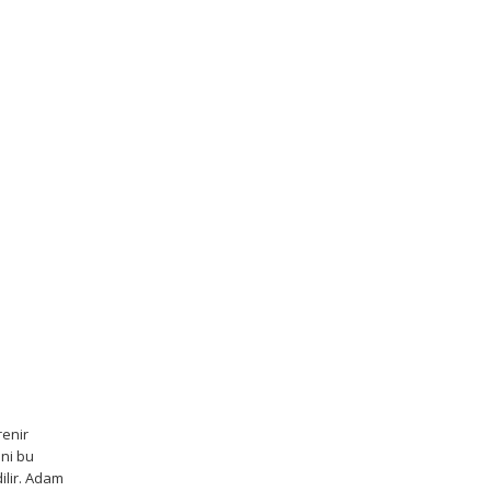
renir
ni bu
ilir. Adam