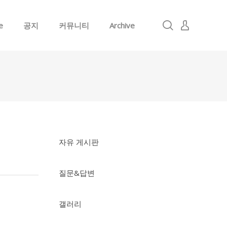
e
공지
커뮤니티
Archive
로그인
회원가입
자유 게시판
질문&답변
갤러리