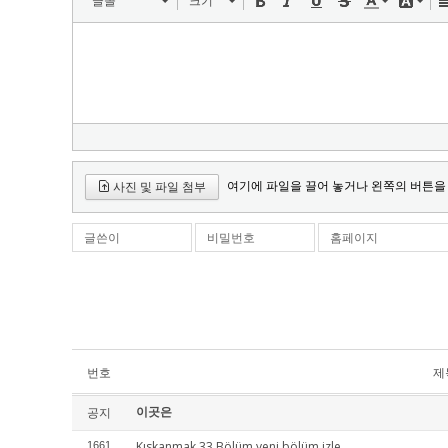
글꼴
크기
여기에 파일을 끌어 놓거나 왼쪽의 버튼을
사진 및 파일 첨부
글쓴이
비밀번호
홈페이지
번호
제
이곳은
공지
Kıskanmak 33 Bölüm yeni bölüm izle
1661