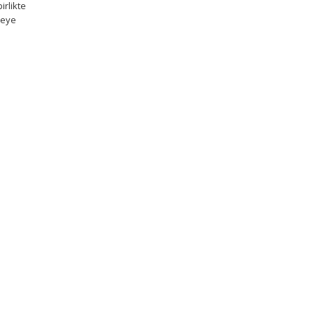
irlikte
meye