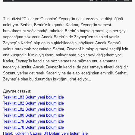
Türk dizisi “Güller ve Günahlar” Zeynep'in nasıl cezaevine düştüğünü
anlatıyor. Serhat, Berrin'e kızgındır. Kadına, Zeynep'in serbest
bırakılmasını sağlamadığı takdirde Berrin'in hapse girmesi için her şeyi
yapacağına söz verir. Ancak Berrin'in de Zeynep'ten talepleri vardır.
Zeynep'in Kader'i alıp onunla gidebileceğini söylüyor. Ancak Serhat'ı
yalnız bırakmak zorundadır. Serhat, Zeynep'i bırakıp gitmeyi seçtiği için
ona kızgındır. Kız duygularını anlıyor ama hiçbir şeyi değiştiremiyor.
Kader, Zeynep'in kendisine söz vermesine rağmen onu alamaması
nedeniyle üzülür. Ancak Zeynep'in kendisi de pes etmeye niyetli değildir.
Sözünü yerine getirerek Kader'i yine de alabileceğinden emindir. Serhat,
Zeynep'le olan bu durumdan bıktığını itiraf ediyor...
Другие статьи:
Teskilat 183 Bölüm yeni bölüm izle
Teskilat 182 Bölüm yeni bölüm izle
Teskilat 181 Bölüm yeni bölüm izle
Teskilat 180 Bölüm yeni bölüm izle
Teskilat 179 Bölüm yeni bölüm izle
Teskilat 178 Bölüm yeni bölüm izle
Halef: Köklerin Çağrısı 34 Bölüm yeni bölüm izle