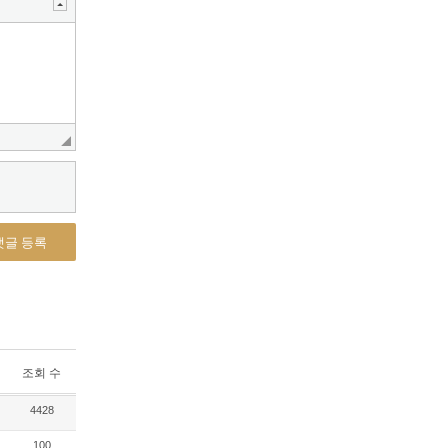
댓글 등록
조회 수
4428
100