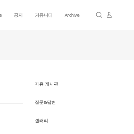
e
공지
커뮤니티
Archive
로그인
회원가입
자유 게시판
질문&답변
갤러리