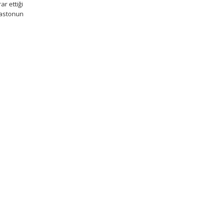
r ettiği
bastonun