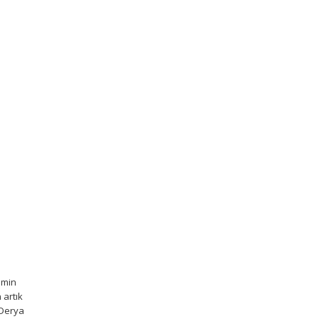
emin
 artık
 Derya