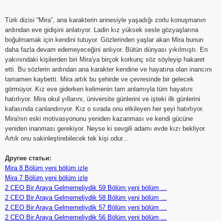
Türk dizisi “Mira”, ana karakterin annesiyle yaşadığı zorlu konuşmanın
ardından eve gidişini anlatıyor. Ladin kız yüksek sesle gözyaşlarına
boğulmamak için kendini tutuyor. Gözlerinden yaşlar akan Mira bunun
daha fazla devam edemeyeceğini anlıyor. Bütün dünyası yıkılmıştı. En
yakınındaki kişilerden biri Mira'ya birçok korkunç söz söyleyip hakaret
etti. Bu sözlerin ardından ana karakter kendine ve hayatına olan inancını
tamamen kaybetti. Mira artık bu şehirde ve çevresinde bir gelecek
görmüyor. Kız eve giderken kelimenin tam anlamıyla tüm hayatını
hatırlıyor. Mira okul yıllarını, üniversite günlerini ve işteki ilk günlerini
kafasında canlandırıyor. Kız o sırada onu etkileyen her şeyi hatırlıyor.
Mira'nın eski motivasyonunu yeniden kazanması ve kendi gücüne
yeniden inanması gerekiyor. Neyse ki sevgili adamı evde kızı bekliyor.
Artık onu sakinleştirebilecek tek kişi odur...
Другие статьи:
Mira 8 Bölüm yeni bölüm izle
Mira 7 Bölüm yeni bölüm izle
2 CEO Bir Araya Gelmemeliydik 59 Bölüm yeni bölüm ...
2 CEO Bir Araya Gelmemeliydik 58 Bölüm yeni bölüm ...
2 CEO Bir Araya Gelmemeliydik 57 Bölüm yeni bölüm ...
2 CEO Bir Araya Gelmemeliydik 56 Bölüm yeni bölüm ...