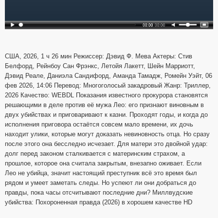
США, 2026, 1 ч 26 мин Режиссер: Дэвид Ф. Мева Актеры: Стив
Белфорд, Рейнбоу Сан Фрэнкс, Летойя Лакетт, Шейн Марриотт,
Дэвид Реале, Даниэла Сандифорд, Аманда Тамадж, Ромейн Уэйт, 06
фев 2026, 14:06 Перевод: Многоголосый закадровый Жанр: Триллер,
2026 Качество: WEBDL Показания известного прокурора становятся
решающими в деле против её мужа Лео: его признают виновным в
двух убийствах и приговаривают к казни. Проходят годы, и когда до
исполнения приговора остаётся совсем мало времени, их дочь
находит улики, которые могут доказать невиновность отца. Но сразу
после этого она бесследно исчезает. Для матери это двойной удар:
долг перед законом сталкивается с материнским страхом, а
прошлое, которое она считала закрытым, внезапно оживает. Если
Лео не убийца, значит настоящий преступник всё это время был
рядом и умеет заметать следы. Но успеют ли они добраться до
правды, пока часы отсчитывают последние дни? Миллвудские
убийства: Похороненная правда (2026) в хорошем качестве HD