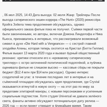
, 06 июл 2025, 14:43 Дата выхода: 02 июля Жанр: Трейлеры После
выхода сатирического экшен‑хоррора «The Hunt» (2020) режиссёра
Крэйга Зобела тема продолжения обсуждалась, однако
официального заказа фильм пока не получил. Съёмки первой части
были законченными, но авторы, включая Дэмона Линделофа и Никa
Кьюса, признавались в интервью, что рассматривали возможный
сиквел в духе «Die Hard with a Vengeance» — с сестрой главной
злодейки Алены, которая теперь охотится на Кристал (Бетти Гилпин).
Фильм вышел 13 марта 2020 года и вызвал бурный общественный
резонанс: критики относили его к «кровавому сатирическому
триллеру» с остро заточенной политической подоплёкой, а публика
оценивала фильм не слишком высоко — кассовые сборы не покрыли
бюджет ($12.4 млн при $14 млн расходах). Однако интерес
создателей не угас: в течение последних лет в интервью и на
съёмочной площадке обсуждалась идея продолжения, где Crystal
оказывается втянутой в новую охоту — на этот раз по миру за
пределами элитарной маноры, с новыми персонажами и усиленным
социальным подтекстом. Хотя студия Universal не давала зелёного
света, фанаты активно обсуждают потенциальную дату релиза —
2026 год — если проект утвердят в ближайшее время. Таким