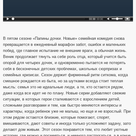
В пятом сезоне «Папины дочки. Новые» семейная комедия снова
превращается в ежедневный марафон забот, ошибок и маленьких
побед, где главное испытание не внешние враги, а обычная жизнь.
Веник продолжает тянуть на себе роль отца, который учится быть
опорой для четырех дочек, и одновременно пытается не потерять
себя в бесконечных детских проблемах, школьных сюрпризах и
семейных кризисах. Сезон держит фирменный ритм ситкома, когда
смешное рождается из быта, но за шутками всегда стоит теплая
мысль: семья это не идеальные люди, а те, кто остается рядом,
даже когда все идет не по плану. Новые серии добавляют свежие
ситуации, в которых герои сталкиваются с взрослением детей,
сложными разговорами и тем, как быстро меняются интересы и
характеры, когда ребенок уже не малыш, но еще и не взрослый. При
этом рядом остаются близкие, которые помогают, спорят,
вмешиваются, дают советы и иногда только усложняют задачу, зато
делают дом живым. Этот сезон понравится тем, кто любит уютные
истории, где можно и посмеяться, и немного растрогаться, а в конце