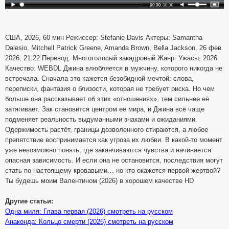
США, 2026, 60 мин Режиссер: Stefanie Davis Актеры: Samantha
Dalesio, Mitchell Patrick Greene, Amanda Brown, Bella Jackson, 26 фев
2026, 21:22 Перевод: Многоголосый закадровый Жанр: Ужасы, 2026
Качество: WEBDL Джина влюбляется в мужчину, которого никогда не
встречала. Сначала это кажется безобидной мечтой: слова,
переписки, фантазия о близости, которая не требует риска. Но чем
больше она рассказывает об этих «отношениях», тем сильнее её
затягивает. Зак становится центром её мира, и Джина всё чаще
подменяет реальность выдуманными знаками и ожиданиями.
Одержимость растёт, границы дозволенного стираются, а любое
препятствие воспринимается как угроза их любви. В какой-то момент
уже невозможно понять, где заканчиваются чувства и начинается
опасная зависимость. И если она не остановится, последствия могут
стать по-настоящему кровавыми… но кто окажется первой жертвой?
Ты будешь моим Валентином (2026) в хорошем качестве HD
Другие статьи:
Одна миля: Глава первая (2026) смотреть на русском
Анаконда: Кольцо смерти (2026) смотреть на русском