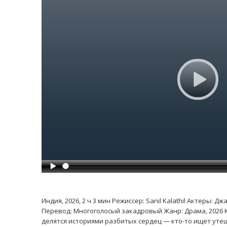
Индия, 2026, 2 ч 3 мин Режиссер: Sanil Kalathil Актеры: Д
Перевод: Многоголосый закадровый Жанр: Драма, 2026 
делятся историями разбитых сердец — кто-то ищет уте