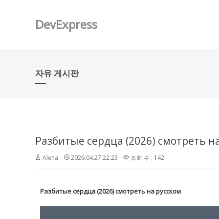
DevExpress
자유 게시판
Разбитые сердца (2026) смотреть н
Alena
2026.04.27 22:23
조회 수 : 142
Разбитые сердца (2026) смотреть на русском