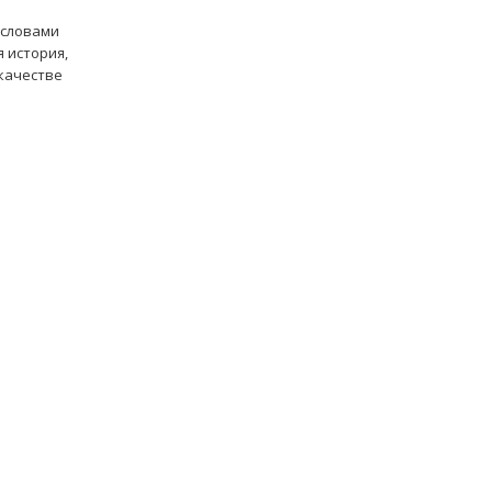
 словами
 история,
 качестве