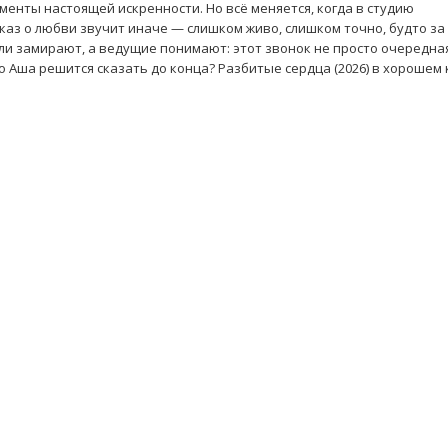
менты настоящей искренности. Но всё меняется, когда в студию
каз о любви звучит иначе — слишком живо, слишком точно, будто за
ели замирают, а ведущие понимают: этот звонок не просто очередная
о Аша решится сказать до конца? Разбитые сердца (2026) в хорошем