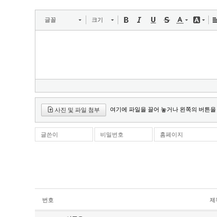
글꼴
크기
여기에 파일을 끌어 놓거나 왼쪽의 버튼을
사진 및 파일 첨부
글쓴이
비밀번호
홈페이지
번호
제