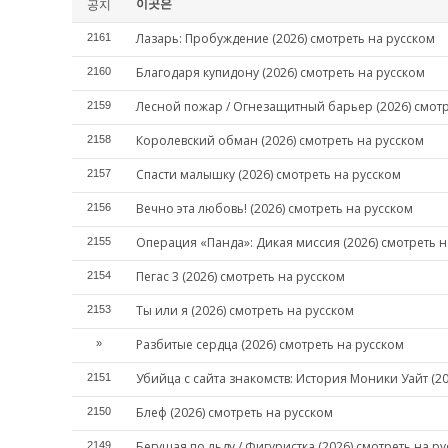
이곳은
공지
Лазарь: Пробуждение (2026) смотреть на русском
2161
Благодаря купидону (2026) смотреть на русском
2160
Лесной пожар / Огнезащитный барьер (2026) смотр
2159
Королевский обман (2026) смотреть на русском
2158
Спасти малышку (2026) смотреть на русском
2157
Вечно эта любовь! (2026) смотреть на русском
2156
Операция «Панда»: Дикая миссия (2026) смотреть н
2155
Пегас 3 (2026) смотреть на русском
2154
Ты или я (2026) смотреть на русском
2153
Разбитые сердца (2026) смотреть на русском
»
Убийца с сайта знакомств: История Моники Уайт (20
2151
Блеф (2026) смотреть на русском
2150
Бегущая по льду / Фигуристка (2026) смотреть на р
2149