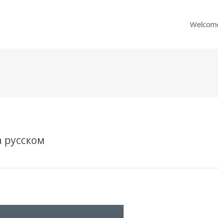
메뉴 건너뛰기
Welcom
а русском