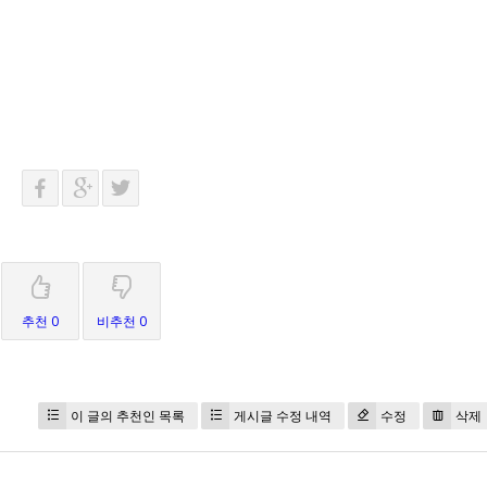
추천 0
비추천 0
이 글의 추천인 목록
게시글 수정 내역
수정
삭제