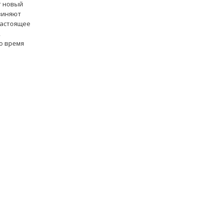
т новый
бвиняют
настоящее
,
то время