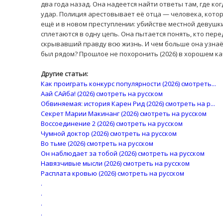
два года назад. Она надеется найти ответы там, где ко
удар. Полиция арестовывает её отца — человека, котор
ещё и в новом преступлении: убийстве местной девушк
сплетаются в одну цепь. Она пытается понять, кто пер
скрывавший правду всю жизнь. И чем больше она узнаёт,
был рядом? Прошлое не похоронить (2026) в хорошем к
Другие статьи:
Как проиграть конкурс популярности (2026) смотреть...
Аай САйба! (2026) смотреть на русском
Обвиняемая: история Карен Рид (2026) смотреть на р...
Секрет Марии Макинанг (2026) смотреть на русском
Воссоединение 2 (2026) смотреть на русском
Чумной доктор (2026) смотреть на русском
Во тьме (2026) смотреть на русском
Он наблюдает за тобой (2026) смотреть на русском
Навязчивые мысли (2026) смотреть на русском
Расплата кровью (2026) смотреть на русском
.
.
.
.