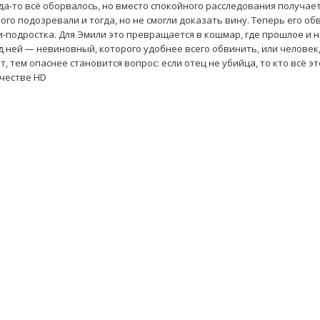
гда-то всё оборвалось, но вместо спокойного расследования получае
ого подозревали и тогда, но не смогли доказать вину. Теперь его о
и-подростка. Для Эмили это превращается в кошмар, где прошлое и 
ед ней — невиновный, которого удобнее всего обвинить, или человек
 тем опаснее становится вопрос: если отец не убийца, то кто всё э
ачестве HD