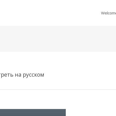
메뉴 건너뛰기
Welcom
треть на русском