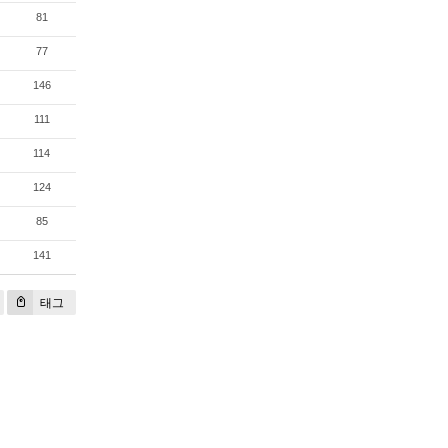
81
77
146
111
114
124
85
141
태그