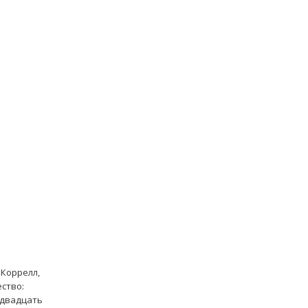
 Коррелл,
ество:
 двадцать