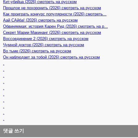
Кит-убийца (2026) смотреть на русском
Прошлое не похоронить (2026) смотреть на русском
Как проиграть конкурс популярности (2026) смотреть...
Аай САйба! (2026) смотреть на русском
Обвиняемая: история Карен Рид (2026) смотреть на р...
Секрет Марии Макинанг (2026) смотреть на русском
Воссоединение 2 (2026) смотреть на русском
Чумной доктор (2026) смотреть на русском
Во тьме (2026) смотреть на русском
Он наблюдает за тобой (2026) смотреть на русском
.
.
.
.
.
.
.
.
.
.
댓글 쓰기