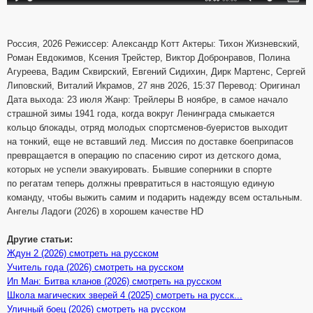
Россия, 2026 Режиссер: Александр Котт Актеры: Тихон Жизневский,
Роман Евдокимов, Ксения Трейстер, Виктор Добронравов, Полина
Агуреева, Вадим Сквирский, Евгений Сидихин, Дирк Мартенс, Сергей
Липовский, Виталий Икрамов, 27 янв 2026, 15:37 Перевод: Оригинал
Дата выхода: 23 июля Жанр: Трейлеры В ноябре, в самое начало
страшной зимы 1941 года, когда вокруг Ленинграда смыкается
кольцо блокады, отряд молодых спортсменов-буеристов выходит
на тонкий, еще не вставший лед. Миссия по доставке боеприпасов
превращается в операцию по спасению сирот из детского дома,
которых не успели эвакуировать. Бывшие соперники в спорте
по регатам теперь должны превратиться в настоящую единую
команду, чтобы выжить самим и подарить надежду всем остальным.
Ангелы Ладоги (2026) в хорошем качестве HD
Другие статьи:
Ждун 2 (2026) смотреть на русском
Учитель года (2026) смотреть на русском
Ип Ман: Битва кланов (2026) смотреть на русском
Школа магических зверей 4 (2025) смотреть на русск...
Уличный боец (2026) смотреть на русском