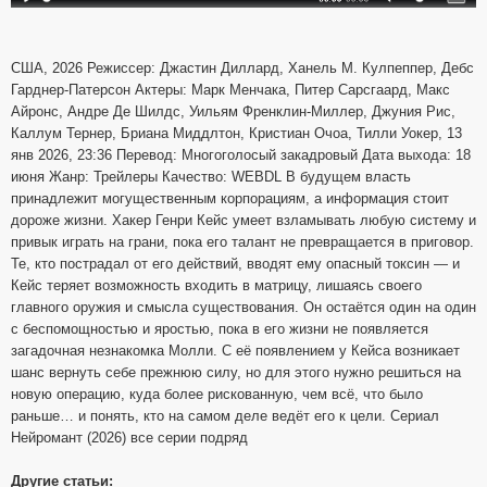
США, 2026 Режиссер: Джастин Диллард, Ханель М. Кулпеппер, Дебс
Гарднер-Патерсон Актеры: Марк Менчака, Питер Сарсгаард, Макс
Айронс, Андре Де Шилдс, Уильям Френклин-Миллер, Джуния Рис,
Каллум Тернер, Бриана Миддлтон, Кристиан Очоа, Тилли Уокер, 13
янв 2026, 23:36 Перевод: Многоголосый закадровый Дата выхода: 18
июня Жанр: Трейлеры Качество: WEBDL В будущем власть
принадлежит могущественным корпорациям, а информация стоит
дороже жизни. Хакер Генри Кейс умеет взламывать любую систему и
привык играть на грани, пока его талант не превращается в приговор.
Те, кто пострадал от его действий, вводят ему опасный токсин — и
Кейс теряет возможность входить в матрицу, лишаясь своего
главного оружия и смысла существования. Он остаётся один на один
с беспомощностью и яростью, пока в его жизни не появляется
загадочная незнакомка Молли. С её появлением у Кейса возникает
шанс вернуть себе прежнюю силу, но для этого нужно решиться на
новую операцию, куда более рискованную, чем всё, что было
раньше… и понять, кто на самом деле ведёт его к цели. Сериал
Нейромант (2026) все серии подряд
Другие статьи: