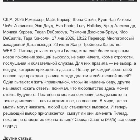
США, 2026 Режиссер: Майк Баркер, Шена Стейн, Куен Чан Актеры:
Чейз Инфинити, Энн Дауд, Eva Foote, Lucy Halliday, Брэд Александр,
Моника Корреа, Fegan DeCordova, Рэймонд Джонсон-Браун, Nico
DeCastris, Тара Консоли, 17 янв 2026, 18:22 Перевод: Многоголосый
закадровый Дата выхода: 23 июля Жанр: Трейлеры Качество:
WEBDL Пятнадцать лет спустя Гилеад стал ещё более закрытым:
новое поколение женщин выросло, не зная ничего, кроме строгости,
послушания и обязательной службы. Для них правила — не выбор, а
воздух, которым приходится дышать. Но внутри каждой зреет свой
вопрос: где проходит граница между долгом и собственной волей?
Одни пытаются жить «правильно», чтобы не навлечь беду, другие
начинают искать ответы, понимая, что любопытство здесь может
стоить будущего. Постепенно мелкие сомнения складываются в
тихое движение — почти незаметное, но опасное. В мире, где за
мысль могут наказать, любой шаг становится вызовом. И теперь
решающий выбор приближается: смогут ли они изменить Гилеад,
пока он не сломал их окончательно? Сериал Заветы (2025) все серии
подряд
Другие статьи: