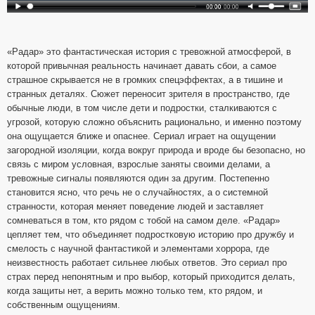
«Радар» это фантастическая история с тревожной атмосферой, в
которой привычная реальность начинает давать сбои, а самое
страшное скрывается не в громких спецэффектах, а в тишине и
странных деталях. Сюжет переносит зрителя в пространство, где
обычные люди, в том числе дети и подростки, сталкиваются с
угрозой, которую сложно объяснить рационально, и именно поэтому
она ощущается ближе и опаснее. Сериал играет на ощущении
загородной изоляции, когда вокруг природа и вроде бы безопасно, но
связь с миром условная, взрослые заняты своими делами, а
тревожные сигналы появляются один за другим. Постепенно
становится ясно, что речь не о случайностях, а о системной
странности, которая меняет поведение людей и заставляет
сомневаться в том, кто рядом с тобой на самом деле. «Радар»
цепляет тем, что объединяет подростковую историю про дружбу и
смелость с научной фантастикой и элементами хоррора, где
неизвестность работает сильнее любых ответов. Это сериал про
страх перед непонятным и про выбор, который приходится делать,
когда защиты нет, а верить можно только тем, кто рядом, и
собственным ощущениям.