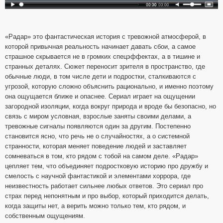
«Радар» это фантастическая история с тревожной атмосферой, в
которой привычная реальность начинает давать сбои, а самое
страшное скрывается не в громких спецэффектах, а в тишине и
странных деталях. Сюжет переносит зрителя в пространство, где
обычные люди, в том числе дети и подростки, сталкиваются с
угрозой, которую сложно объяснить рационально, и именно поэтому
она ощущается ближе и опаснее. Сериал играет на ощущении
загородной изоляции, когда вокруг природа и вроде бы безопасно, но
связь с миром условная, взрослые заняты своими делами, а
тревожные сигналы появляются один за другим. Постепенно
становится ясно, что речь не о случайностях, а о системной
странности, которая меняет поведение людей и заставляет
сомневаться в том, кто рядом с тобой на самом деле. «Радар»
цепляет тем, что объединяет подростковую историю про дружбу и
смелость с научной фантастикой и элементами хоррора, где
неизвестность работает сильнее любых ответов. Это сериал про
страх перед непонятным и про выбор, который приходится делать,
когда защиты нет, а верить можно только тем, кто рядом, и
собственным ощущениям.