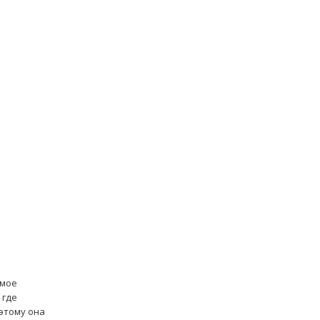
амое
 где
оэтому она