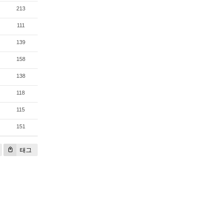
213
111
139
158
138
118
115
151
태그