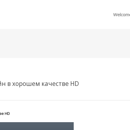
메뉴 건너뛰기
Welcom
йн в хорошем качестве HD
ве HD