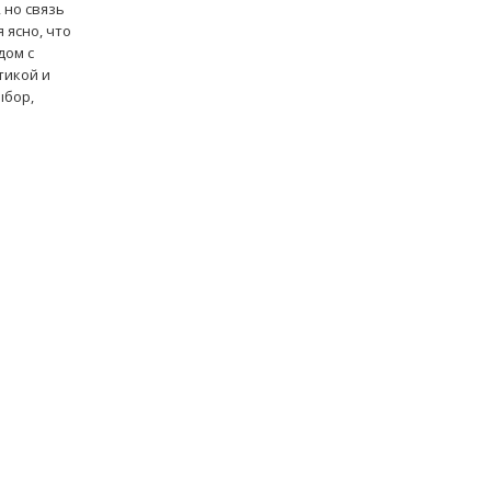
 но связь
 ясно, что
дом с
тикой и
ыбор,