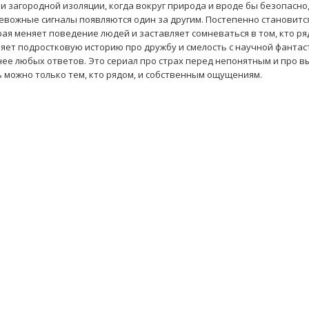
 загородной изоляции, когда вокруг природа и вроде бы безопасно,
ревожные сигналы появляются один за другим. Постепенно становится
орая меняет поведение людей и заставляет сомневаться в том, кто ря
няет подростковую историю про дружбу и смелость с научной фантас
нее любых ответов. Это сериал про страх перед непонятным и про в
ь можно только тем, кто рядом, и собственным ощущениям.