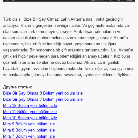
Türk dizisi 'Bize Bir Şey Olmaz' Lal'in Aktan'la nasıl vakit geçirdiğini
anlatıyor. Kız onu gerçekten sevdiğini anlar. Ve geçmişte aralarında var
olan sorunları fark etmemeye çalışıyor. Artık dışarı çıkmalarına ve
aralarındaki ilişkiyi mahvetmelerine izin vermemeye çalışıyor. Aktan'la
uyanmanın, hak ettiğine inandığı hayatı yaşamanın mutluluğunu
yaşamaktadır. Bir restoranda bir çift arasında tartışma çıktı. Lal, Aktan'ın
gittikleri hiçbir şeye neden para ödemediğini anlamaya çalışır. Kız bunu
çözmek ister ama sorularına cevap bulamaz. Aktan, Lal'in günlük
hayattaki giyim tarzından hoşlanmamaktadır. Kıza, eğer açıkça giyinmeyi
ve başkalarıyla çıkmayı bu kadar seviyorsa, ayrılabileceklerini söylüyor...
Другие статьи:
Bize Bir Şey Olmaz 8 Bölüm yeni bölüm izle
Bize Bir Şey Olmaz 7 Bölüm yeni bölüm izle
Mira 12 Bölüm yeni bölüm izle
Mira 11 Bölüm yeni bölüm izle
Mira 10 Bölüm yeni bölüm izle
Mira 9 Bölüm yeni bölüm izle
Mira 8 Bölüm yeni bölüm izle
Mira 7 Bölüm yeni bölüm izle