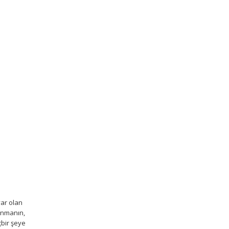
var olan
yanmanın,
çbir şeye