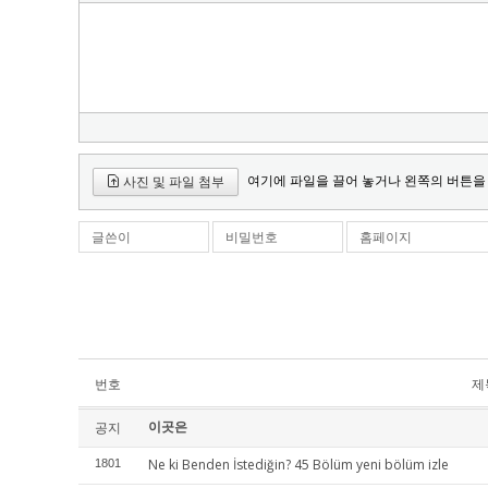
여기에 파일을 끌어 놓거나 왼쪽의 버튼을
사진 및 파일 첨부
글쓴이
비밀번호
홈페이지
번호
제
이곳은
공지
Ne ki Benden İstediğin? 45 Bölüm yeni bölüm izle
1801