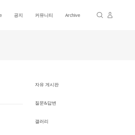
e
공지
커뮤니티
Archive
로그인
회원가입
자유 게시판
질문&답변
갤러리