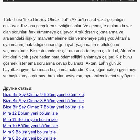
Türk dizisi 'Bize Bir Şey Olmaz' Lal'in Aktan'la nasıl vakit geçirdiğini
anlatıyor. Kız onu gerçekten sevdiğini anlar. Ve geçmişte aralarında var
olan sorunları fark etmemeye çalışıyor. Artık dışarı çıkmalarına ve
aralarındaki ilişkiyi mahvetmelerine izin vermemeye çalışıyor. Aktan'la
uyanmanın, hak ettiğine inandığı hayatı yaşamanın mutluluğunu
yaşamaktadır. Bir restoranda bir çift arasında tartışma çıktı. Lal, Aktan'ın
gittikleri hiçbir şeye neden para ödemediğini anlamaya çalışır. Kız bunu
çözmek ister ama sorularına cevap bulamaz. Aktan, Lal'in günlük
hayattaki giyim tarzından hoşlanmamaktadır. Kıza, eğer açıkça giyinmeyi
ve başkalarıyla çıkmayı bu kadar seviyorsa, ayrılabileceklerini söylüyor...
Другие статьи:
Bize Bir Şey Olmaz 9 Bölüm yeni bölüm izle
Bize Bir Şey Olmaz 8 Bölüm yeni bölüm izle
Bize Bir Şey Olmaz 7 Bölüm yeni bölüm izle
Mira 12 Bölüm yeni bölüm izle
Mira 11 Bölüm yeni bölüm izle
Mira 10 Bölüm yeni bölüm izle
Mira 9 Bölüm yeni bölüm izle
Mira 8 Bölüm yeni bölüm izle